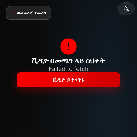
ወደ መነሻ ተመለስ
ቪዲዮ በመጫን ላይ ስህተት
Failed to fetch
ቪዲዮ ይተንትኑ