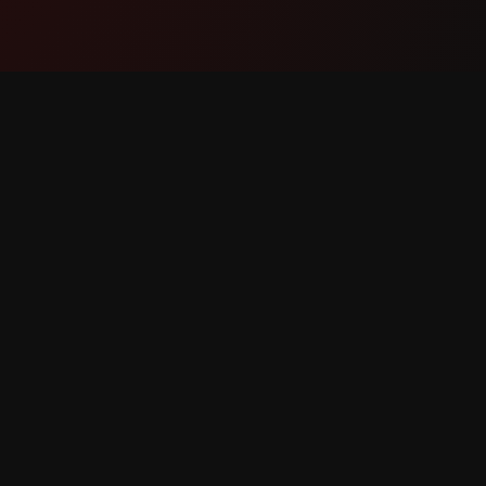
Produkt
Wsparc
Funkcje
Skontakt
Jak to działa
Zgłoś bł
Pobierz
Prośba o
lkie prawa zastrzeżone.