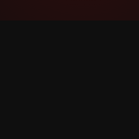
YouTube Super Thanks Counter
Śledź i analizuj superpodziękowanie ze
szczegółowymi statystykami i wglądami.
©
2026
YouTube superpodziękowanie Counter. Wsze