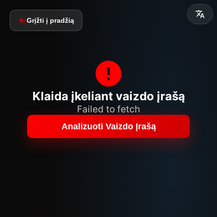
Grįžti į pradžią
Klaida įkeliant vaizdo įrašą
Failed to fetch
Analizuoti Vaizdo Įrašą