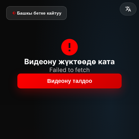
Башкы бетке кайтуу
Видеону жүктөөдө ката
Failed to fetch
Видеону талдоо