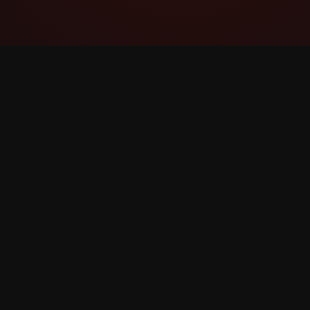
YouTube Super Thanks Counter
透過詳細的統計資料和見解追蹤和分析 超級感
謝。
©
2026
YouTube 超級感謝 Counter。保留所有權利。