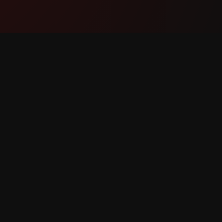
產品
支援
功能
聯絡我們
運作方式
回報錯誤
下載
功能請求