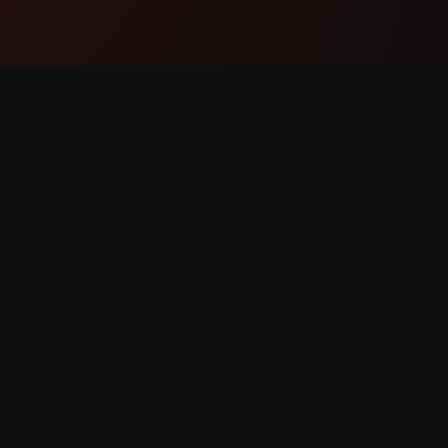
ಉತ್ಪನ್ನ
ಬೆಂಬಲ
ವೈಶಿಷ್ಟ್ಯಗಳು
ನಮ್ಮನ್ನು ಸ
ಇದು ಹೇಗೆ ಕೆಲಸ ಮಾಡುತ್ತದೆ
ಬಗ್ ವರದಿ
ಡೌನ್‌ಲೋಡ್
ವೈಶಿಷ್ಟ್ಯ ವ
ಾಯ್ದಿರಿಸಲಾಗಿದೆ.