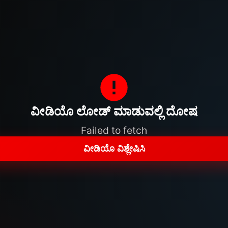
ವೀಡಿಯೊ ಲೋಡ್ ಮಾಡುವಲ್ಲಿ ದೋಷ
Failed to fetch
ವೀಡಿಯೊ ವಿಶ್ಲೇಷಿಸಿ