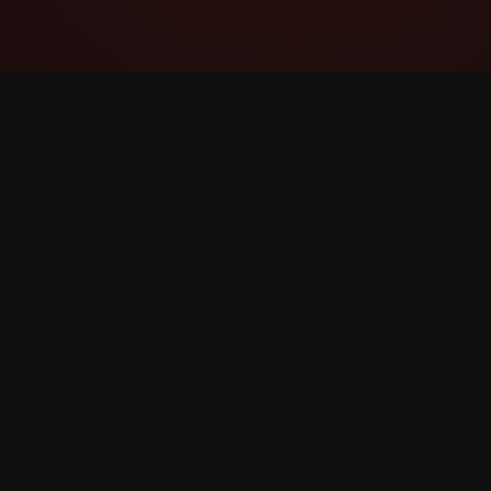
YouTube Super Thanks Counter
ವಿವರವಾದ ಅಂಕಿಅಂಶಗಳು ಮತ್ತು ಒಳನೋಟಗಳೊಂದಿಗೆ
Super Thanks ಅನ್ನು ಟ್ರ್ಯಾಕ್ ಮಾಡಿ ಮತ್ತು ವಿಶ್ಲೇಷಿಸಿ.
©
2026
YouTube Super Thanks ಕೌಂಟರ್. ಎಲ್ಲ ಹಕ್ಕುಗಳನ್ನು ಕ