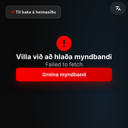
Til baka á heimasíðu
Villa við að hlaða myndbandi
Failed to fetch
Greina myndband