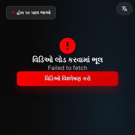
હોમ પર પાછા જાઓ
વિડિઓ લોડ કરવામાં ભૂલ
Failed to fetch
વિડિઓ વિશ્લેષણ કરો