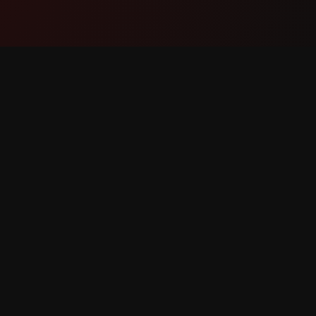
پشتیبانی
محصول
ماس با ما
ویژگی‌ها
ارش باگ
نحوه کار
ت ویژگی
دانلود
YouTube سپاس فراوان Counter. تمامی حقوق محفوظ است.