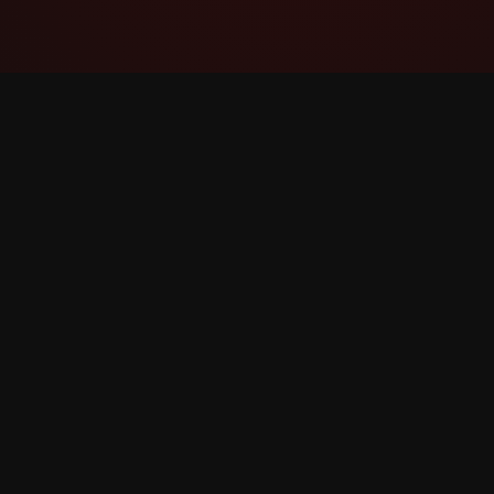
YouTube Super Thanks Counter
ردیابی و تجزیه و تحلیل سپاس فراوان با آمار و
بینش‌های تفصیلی.
©
2026