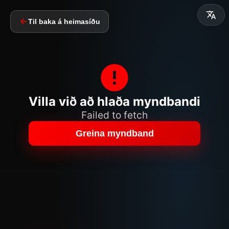
Til baka á heimasíðu
Villa við að hlaða myndbandi
Failed to fetch
Greina myndband