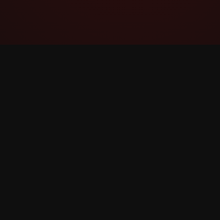
YouTube Super Thanks Counter
Проследявайте и анализирайте
Суперблагодарности с подробна
статистика и прозрения.