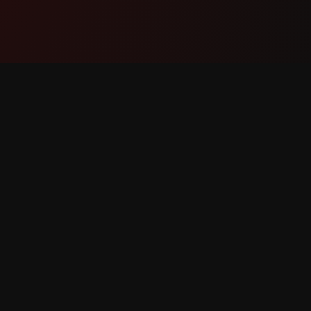
Продукт
Поддр
Функции
Свържет
Как работи
Докладв
Изтегли
Заявка 