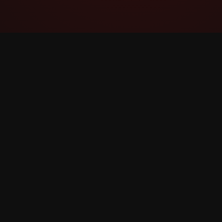
YouTube Super Thanks Counter
Jejak dan analisis Super Thanks dengan
statistik dan pandangan terperinci.
©
2026
YouTube Super Thanks Counter. Hak cipta te