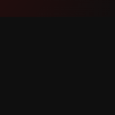
Produk
Sokong
Ciri-ciri
Hubungi
Bagaimana ia berfungsi
Laporkan
Muat turun
Perminta
rpelihara.