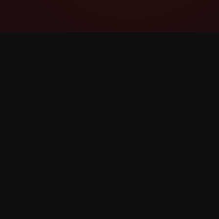
YouTube Super Thanks Counter
ติดตามและวิเคราะห์ Super Thanks ด้วยสถิติและ
ข้อมูลเชิงลึกโดยละเอียด
©
2026
YouTube Super Thanks Counter สงวนลิขสิทธิ์