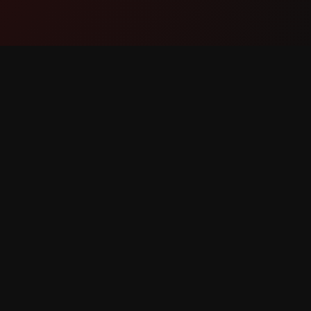
Produkt
Støtte
Funksjoner
Kontakt 
Slik fungerer det
Rapporte
Last ned
Funksjon
 forbeholdt.