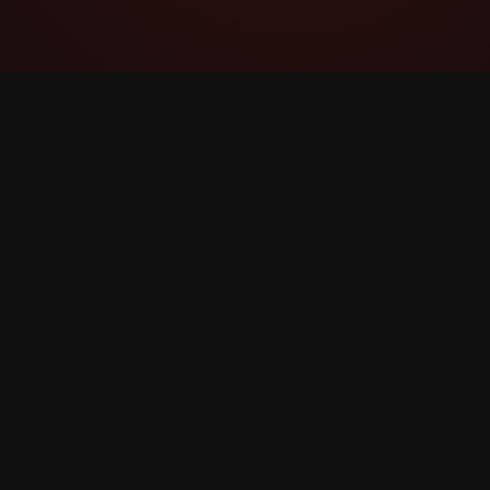
YouTube Super Thanks Counter
Spor og analyser Supertakk med detaljert
statistikk og innsikt.
©
2026
YouTube Supertakk Counter. Alle rettigheter