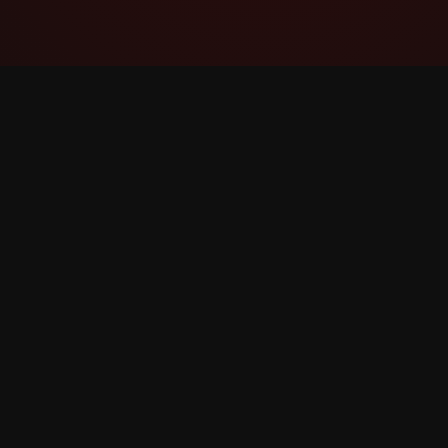
YouTube Super Thanks Counter
Volg en analyseer Super Thanks met
gedetailleerde statistieken en inzichten.
©
2026
YouTube Super Thanks Counter. Alle recht