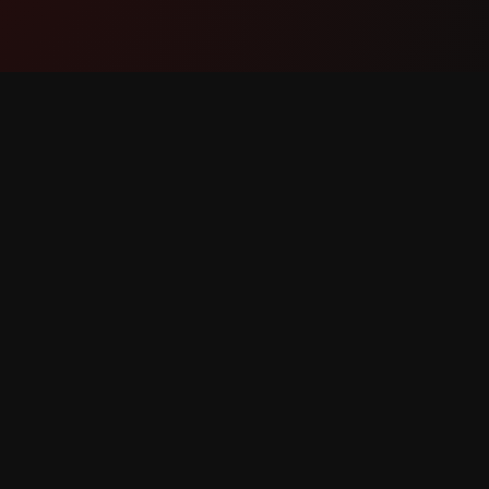
Product
Onders
Functies
Contact
Hoe het werkt
Bug mel
Downloaden
Functiev
en voorbehouden.