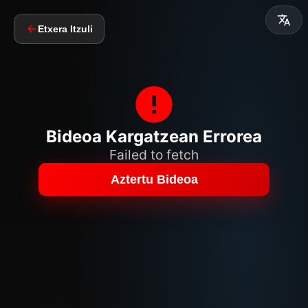
Etxera Itzuli
Bideoa Kargatzean Errorea
Failed to fetch
Aztertu Bideoa