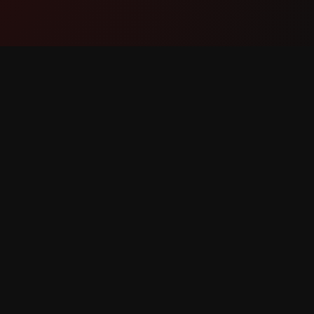
제품
지원
기능
문의하기
작동 방식
버그 신
다운로드
기능 요
보유.