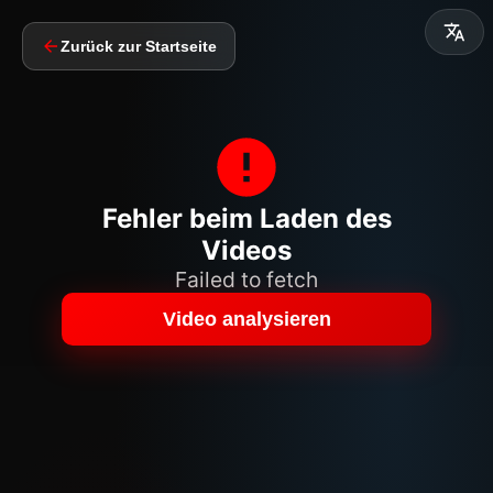
Zurück zur Startseite
Fehler beim Laden des
Videos
Failed to fetch
Video analysieren