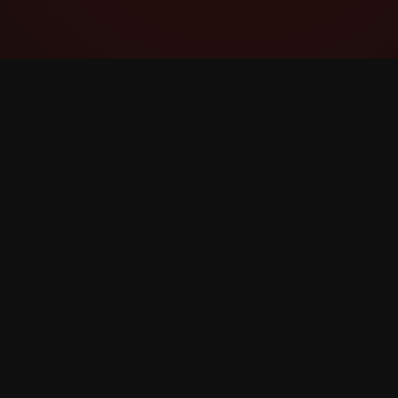
YouTube Super Thanks Counter
Rastrea y analiza Súper gracias con
estadísticas e información detallada.
©
2026
YouTube Súper gracias Counter. Todos los 