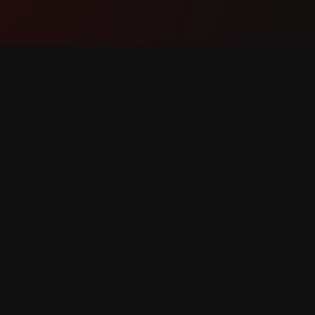
Producto
Soport
Funciones
Contáct
Cómo funciona
Reportar
Descargar
Solicitar
derechos reservados.