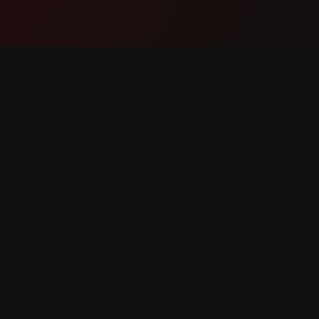
Proizvod
Podršk
Značajke
Kontakti
Kako funkcionira
Prijavite
Preuzmi
Zahtjev 
adržana.