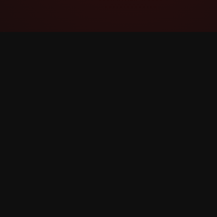
YouTube Super Thanks Counter
Pratite i analizirajte Super zahvalu s detaljnim
statistikama i uvidima.
©
2026
YouTube Super zahvalu Brojač. Sva prava z