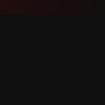
Прадукт
Падтр
Функцыі
Звязацц
Як гэта працуе
Паведам
Спампаваць
Запыт ф
вы абаронены.