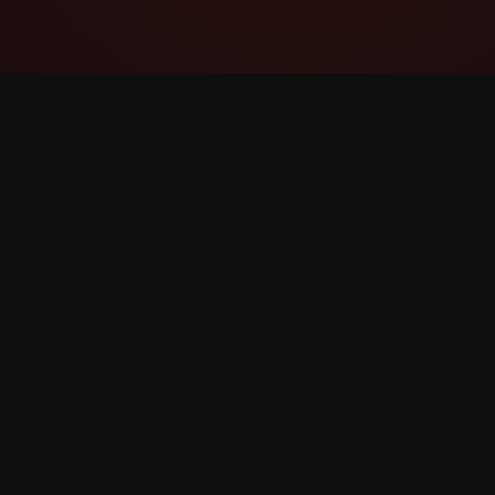
YouTube Super Thanks Counter
Адсочвайце і аналізуйце Суперпадзяку з
падрабязнай статыстыкай і інсайтамі.
©
2026
YouTube Суперпадзяку Лічыльнік. Усе пра