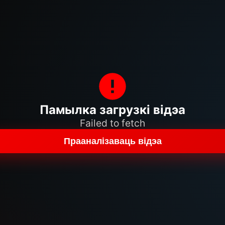
Памылка загрузкі відэа
Failed to fetch
Прааналізаваць відэа