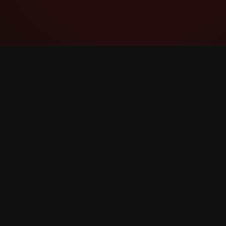
YouTube Super Thanks Counter
Проследявайте и анализирайте
Суперблагодарности с подробна
статистика и прозрения.