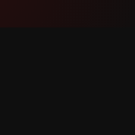
Продукт
Поддр
Функции
Свържет
Как работи
Докладв
Изтегли
Заявка 