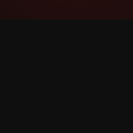
YouTube Super Thanks Counter
Rastreie e analise Valeu demais com
estatísticas e insights detalhados.
©
2026
YouTube Valeu demais Counter. Todos os dir