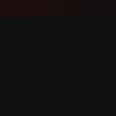
Produto
Suport
Recursos
Fale co
Como funciona
Reporta
Baixar
Solicita
eitos reservados.