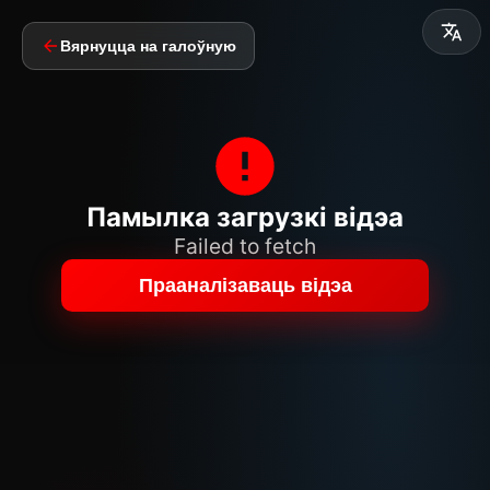
Вярнуцца на галоўную
Памылка загрузкі відэа
Failed to fetch
Прааналізаваць відэа