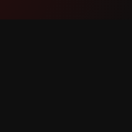
Прадукт
Падтр
Функцыі
Звязацц
Як гэта працуе
Паведам
Спампаваць
Запыт ф
вы абаронены.