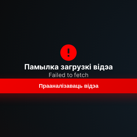
Памылка загрузкі відэа
Failed to fetch
Прааналізаваць відэа