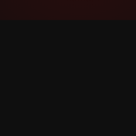
YouTube Super Thanks Counter
Адсочвайце і аналізуйце Суперпадзяку з
падрабязнай статыстыкай і інсайтамі.
©
2026
YouTube Суперпадзяку Лічыльнік. Усе пра