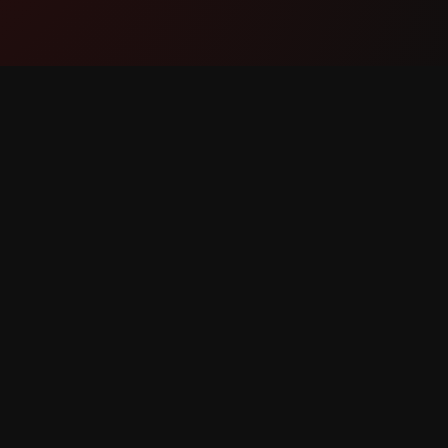
পণ্য
সহায়তা
বৈশিষ্ট্যসমূহ
যোগাযোগ কর
এটি কীভাবে কাজ করে
বাগ রিপোর্ট 
ডাউনলোড
বৈশিষ্ট্য অনু
িত।