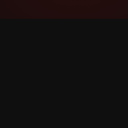
YouTube Super Thanks Counter
বিস্তারিত পরিসংখ্যান এবং অন্তর্দৃষ্টি সহ Super Thanks ট্র্যাক
এবং বিশ্লেষণ করুন।
©
2026
YouTube Super Thanks Counter। সর্বস্বত্ব সংরক্ষ