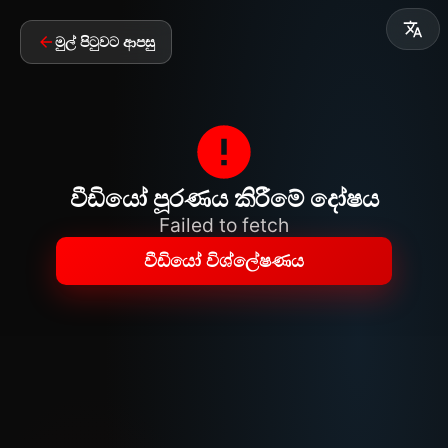
මුල් පිටුවට ආපසු
වීඩියෝ පූරණය කිරීමේ දෝෂය
Failed to fetch
වීඩියෝ විශ්ලේෂණය