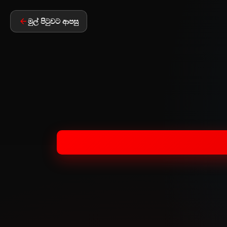
මුල් පිටුවට ආපසු