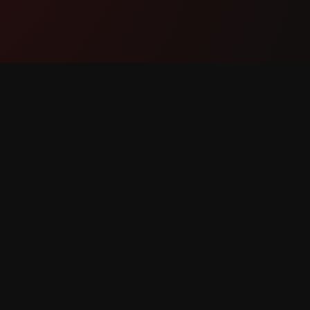
නිෂ්පාදනය
සහාය
විශේෂාංග
අප හා ස
එය ක්‍රියා කරන ආකාරය
දෝෂයක් 
බාගැනීම
විශේෂාංග