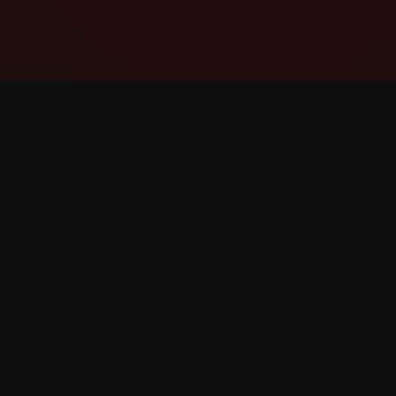
YouTube Super Thanks Counter
සවිස්තරාත්මක සංඛ්‍යාන සහ තීක්ෂ්ණ බුද්ධිය සහිත
Super Thanks නිරීක්ෂණය සහ විශ්ලේෂණය
කරන්න.