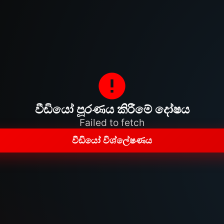
වීඩියෝ පූරණය කිරීමේ දෝෂය
Failed to fetch
වීඩියෝ විශ්ලේෂණය