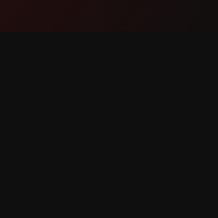
Produktas
Palaik
Funkcijos
Susisiek
Kaip tai veikia
Pranešti 
Atsisiųsti
Funkcijo
saugomos.