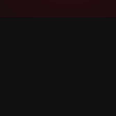
YouTube Super Thanks Counter
Stebėkite ir analizuokite Labai ačiū su išsamia
statistika ir įžvalgomis.
©
2026
YouTube Labai ačiū Counter. Visos teisės 