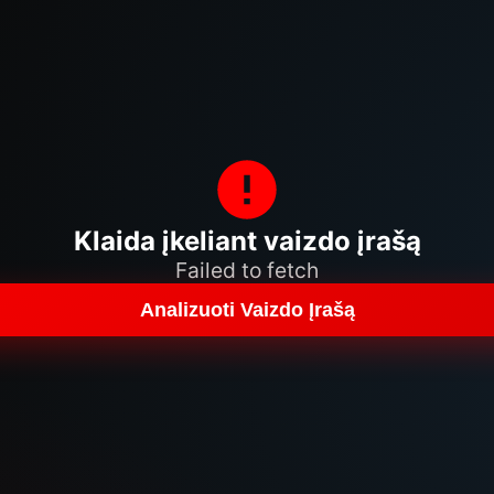
Klaida įkeliant vaizdo įrašą
Failed to fetch
Analizuoti Vaizdo Įrašą