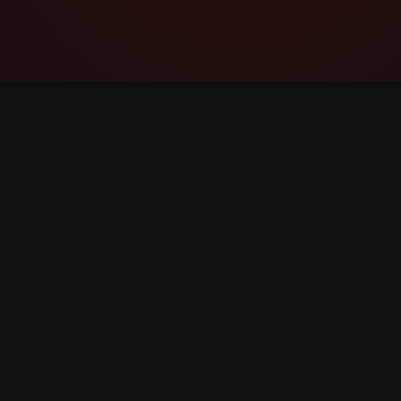
YouTube Super Thanks Counter
සවිස්තරාත්මක සංඛ්‍යාන සහ තීක්ෂ්ණ බුද්ධිය සහිත
Super Thanks නිරීක්ෂණය සහ විශ්ලේෂණය
කරන්න.