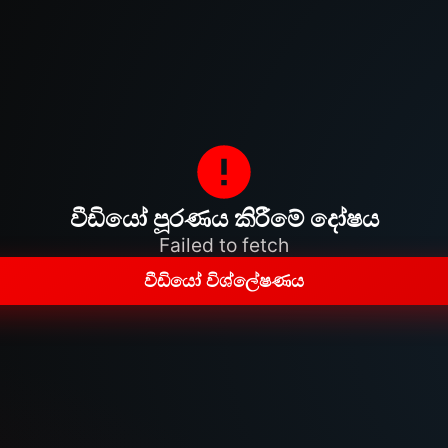
වීඩියෝ පූරණය කිරීමේ දෝෂය
Failed to fetch
වීඩියෝ විශ්ලේෂණය