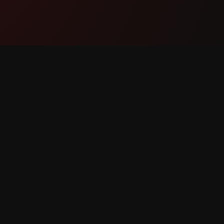
නිෂ්පාදනය
සහාය
විශේෂාංග
අප හා ස
එය ක්‍රියා කරන ආකාරය
දෝෂයක් 
බාගැනීම
විශේෂාංග