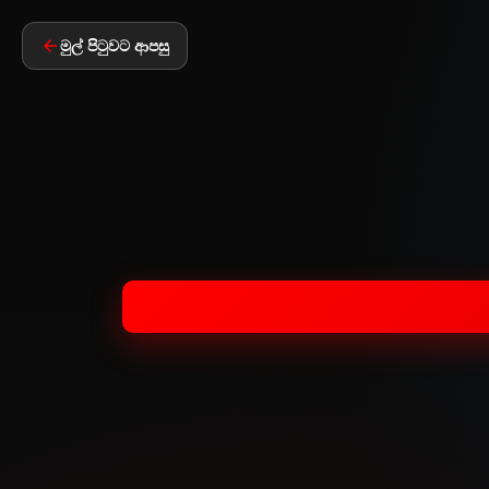
මුල් පිටුවට ආපසු