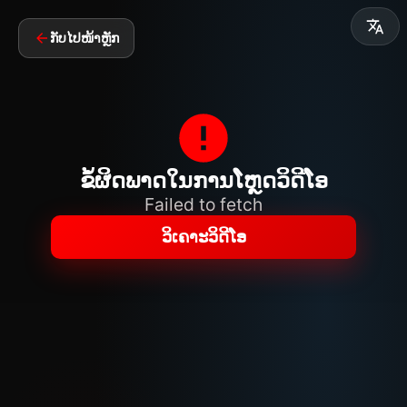
ກັບໄປໜ້າຫຼັກ
ຂໍ້ຜິດພາດໃນການໂຫຼດວິດີໂອ
Failed to fetch
ວິເຄາະວິດີໂອ