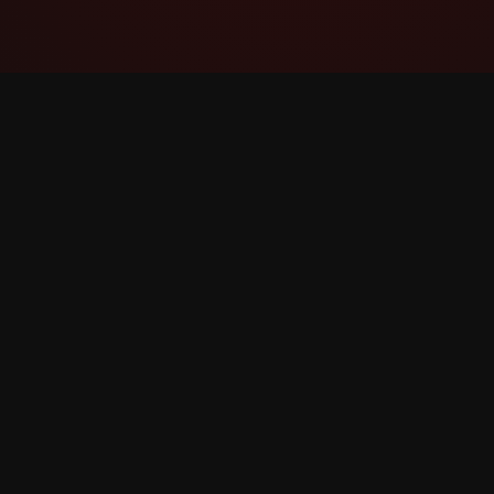
YouTube Super Thanks Counter
Theo dõi và phân tích Super Thanks với thống
kê và thông tin chi tiết chi tiết.
©
2026
YouTube Super Thanks Counter. Đã đăng ký