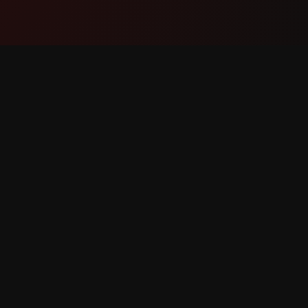
Sản phẩm
Hỗ trợ
Tính năng
Liên hệ
Cách hoạt động
Báo cáo 
Tải xuống
Yêu cầu 
 bản quyền.