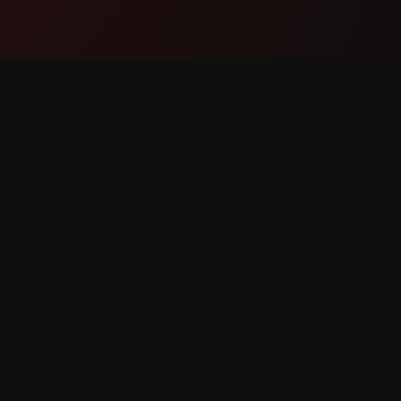
Producte
Suport
Funcions
Contacta
Com funciona
Informar
Descarregar
Sol·licit
drets reservats.