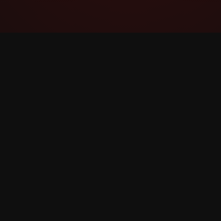
YouTube Super Thanks Counter
Fes seguiment i analitza Super Thanks amb
estadístiques detallades i informació.
©
2026
YouTube Super Thanks Comptador. Tots els 