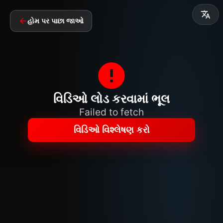
હોમ પર પાછા જાઓ
વિડિઓ લોડ કરવામાં ભૂલ
Failed to fetch
વિડિઓ વિશ્લેષણ કરો