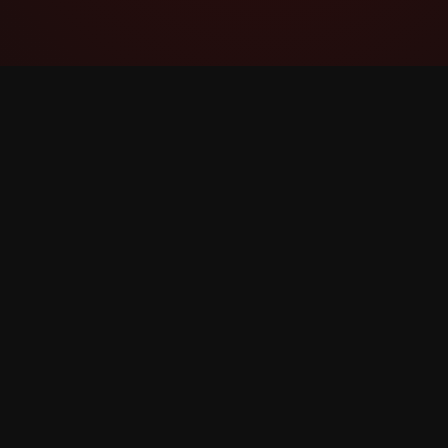
YouTube Super Thanks Counter
Spor og analyser Supertakk med detaljert
statistikk og innsikt.
©
2026
YouTube Supertakk Counter. Alle rettigheter