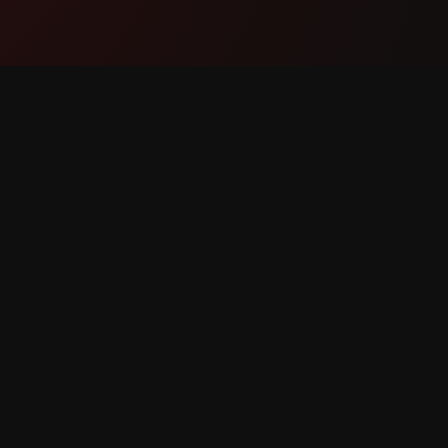
Produkt
Støtte
Funksjoner
Kontakt 
Slik fungerer det
Rapporte
Last ned
Funksjon
 forbeholdt.