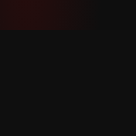
YouTube Super Thanks Counter
အသေးစိတ် စာရင်းအင်းများနှင့် ထိုးထွင်းသိမြင်မှု
များဖြင့် Super Thanks ကို ခြေရာခံပြီး
ခွဲခြမ်းစိတ်ဖြာပါ။
ထုတ်ကုန်