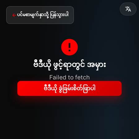
ပင်မစာမျက်နှာသို့ ပြန်သွားပါ
ဗီဒီယို ဖွင့်ရာတွင် အမှား
Failed to fetch
ဗီဒီယို ခွဲခြမ်းစိတ်ဖြာပါ