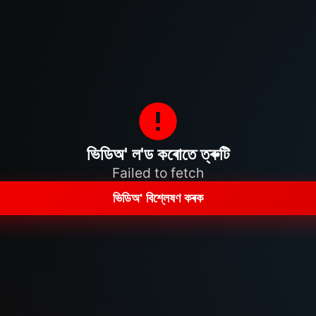
ভিডিঅ' ল'ড কৰোতে ত্ৰুটি
Failed to fetch
ভিডিঅ' বিশ্লেষণ কৰক