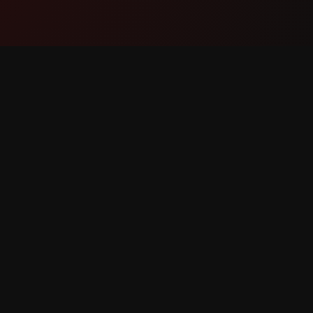
পণ্য
সমৰ্থন
বৈশিষ্ট্যসমূহ
যোগাযোগ ক
ই কেনেকৈ কাম কৰে
বাগ ৰিপৰ্ট ক
ডাউনল'ড
বৈশিষ্ট্য অনু
ংৰক্ষিত।