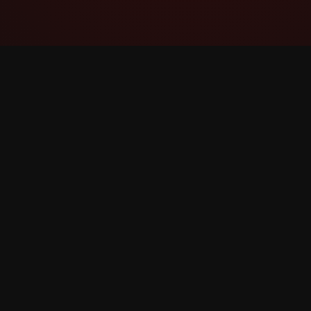
YouTube Super Thanks Counter
বিস্তাৰিত পৰিসংখ্যা আৰু অন্তৰ্দৃষ্টিৰ সৈতে Super Thanks
ট্ৰেক আৰু বিশ্লেষণ কৰক।
©
2026
YouTube Super Thanks Counter। সকলো অধিকাৰ স