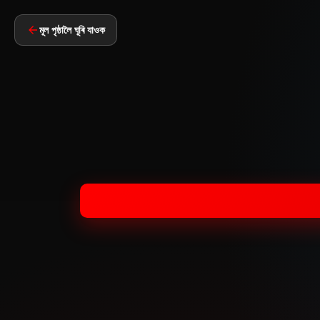
মূল পৃষ্ঠালৈ ঘূৰি যাওক