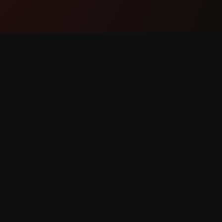
Продукт
Підтри
Функції
Зв'яжіт
Як це працює
Повідом
Завантажити
помилк
Запит фу
 захищені.