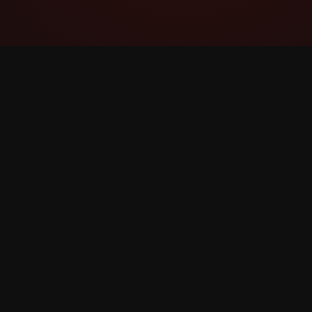
YouTube Super Thanks Counter
Відстежуйте та аналізуйте суперподяку з
детальною статистикою та інсайтами.
©
2026
YouTube суперподяку Лічильник. Всі права