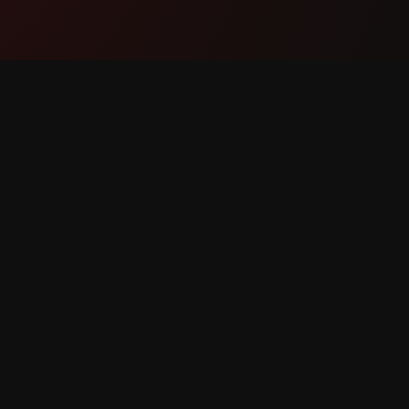
Prodotto
Suppor
Funzionalità
Contatta
Come funziona
Segnala
Scarica
Richiesta
riservati.