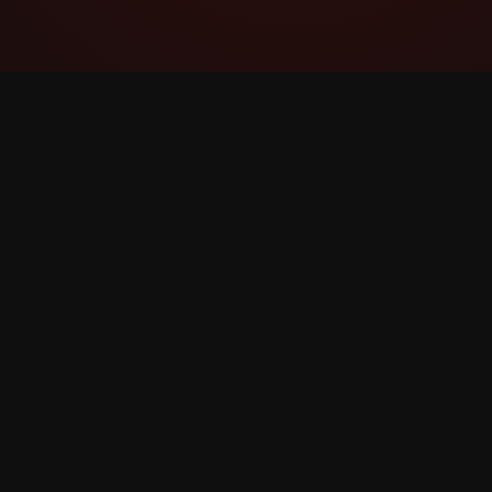
YouTube Super Thanks Counter
Traccia e analizza i Super Grazie con
statistiche e approfondimenti dettagliati.
©
2026
YouTube Super Grazie Counter. Tutti i diritti 