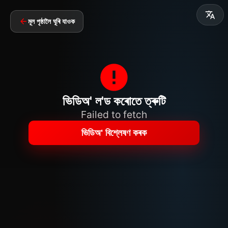
মূল পৃষ্ঠালৈ ঘূৰি যাওক
ভিডিঅ' ল'ড কৰোতে ত্ৰুটি
Failed to fetch
ভিডিঅ' বিশ্লেষণ কৰক