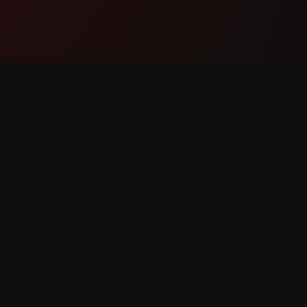
Продукт
Поддр
Функции
Свържет
Как работи
Докладв
Изтегли
Заявка 