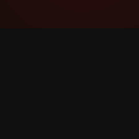
YouTube Super Thanks Counter
Проследявайте и анализирайте
Суперблагодарности с подробна
статистика и прозрения.