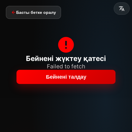
Басты бетке оралу
Бейнені жүктеу қатесі
Failed to fetch
Бейнені талдау