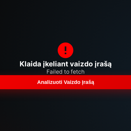
Klaida įkeliant vaizdo įrašą
Failed to fetch
Analizuoti Vaizdo Įrašą