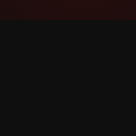
YouTube Super Thanks Counter
Stebėkite ir analizuokite Labai ačiū su išsamia
statistika ir įžvalgomis.
©
2026
YouTube Labai ačiū Counter. Visos teisės 