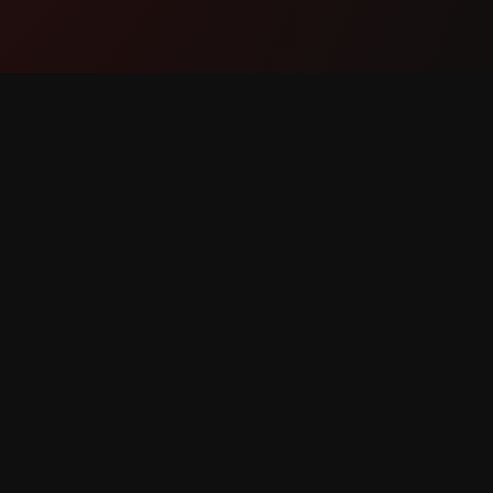
Produktas
Palaik
Funkcijos
Susisiek
Kaip tai veikia
Pranešti 
Atsisiųsti
Funkcijo
saugomos.