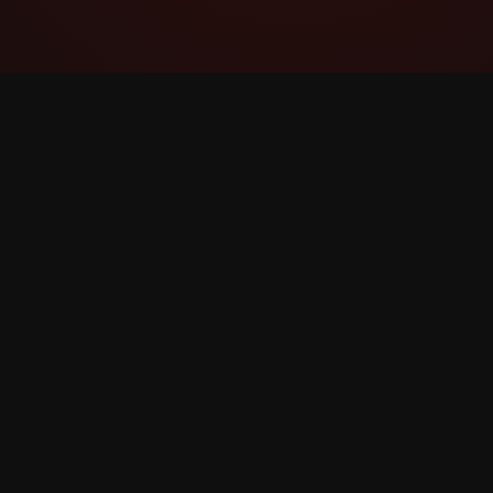
YouTube Super Thanks Counter
Seuraa ja analysoi Superkiitoksiaia
yksityiskohtaisilla tilastoilla ja oivalluksilla.
©
2026
YouTube Superkiitoksia Counter. Kaikki oike