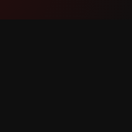
Tuote
Tuki
Ominaisuudet
Ota yhte
Kuinka se toimii
Ilmoita v
Lataa
Ominais
udet pidätetään.