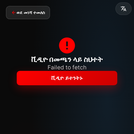
ወደ መነሻ ተመለስ
ቪዲዮ በመጫን ላይ ስህተት
Failed to fetch
ቪዲዮ ይተንትኑ