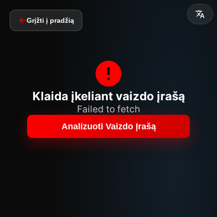
Grįžti į pradžią
Klaida įkeliant vaizdo įrašą
Failed to fetch
Analizuoti Vaizdo Įrašą