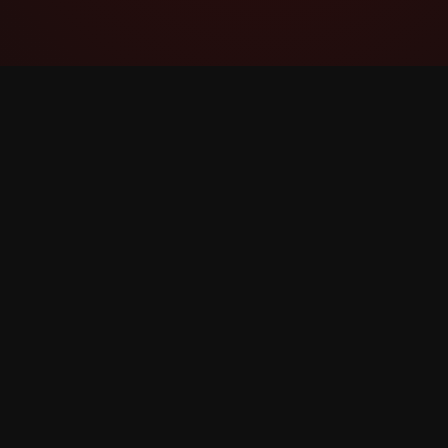
YouTube Super Thanks Counter
ردیابی و تجزیه و تحلیل سپاس فراوان با آمار و
بینش‌های تفصیلی.
©
2026