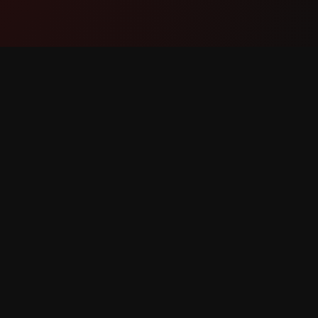
پشتیبانی
محصول
ماس با ما
ویژگی‌ها
ارش باگ
نحوه کار
ت ویژگی
دانلود
YouTube سپاس فراوان Counter. تمامی حقوق محفوظ است.