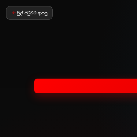
මුල් පිටුවට ආපසු