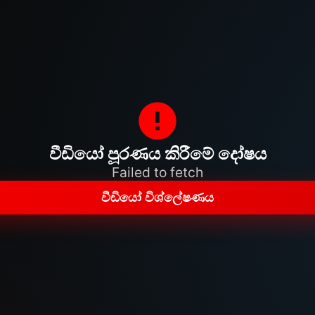
වීඩියෝ පූරණය කිරීමේ දෝෂය
Failed to fetch
වීඩියෝ විශ්ලේෂණය