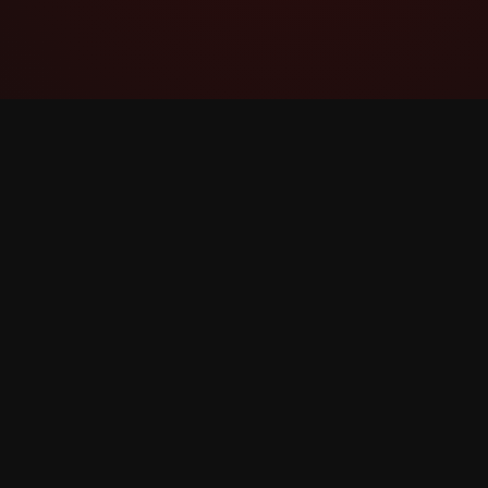
YouTube Super Thanks Counter
සවිස්තරාත්මක සංඛ්‍යාන සහ තීක්ෂ්ණ බුද්ධිය සහිත
Super Thanks නිරීක්ෂණය සහ විශ්ලේෂණය
කරන්න.