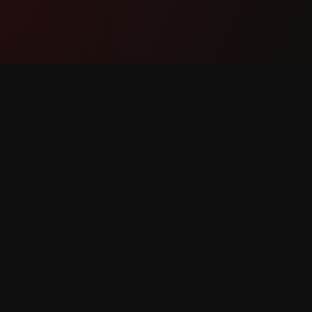
නිෂ්පාදනය
සහාය
විශේෂාංග
අප හා ස
එය ක්‍රියා කරන ආකාරය
දෝෂයක් 
බාගැනීම
විශේෂාංග