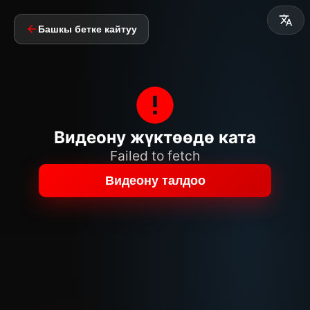
Башкы бетке кайтуу
Видеону жүктөөдө ката
Failed to fetch
Видеону талдоо