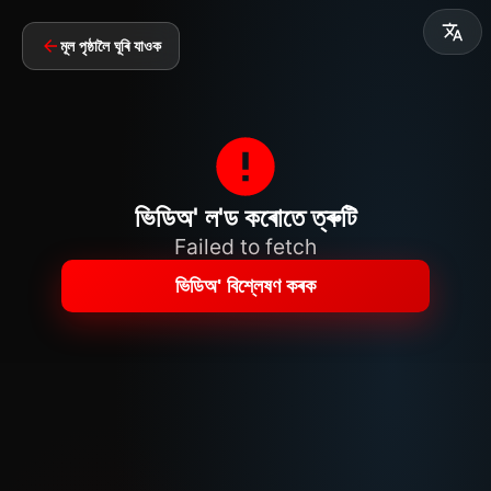
মূল পৃষ্ঠালৈ ঘূৰি যাওক
ভিডিঅ' ল'ড কৰোতে ত্ৰুটি
Failed to fetch
ভিডিঅ' বিশ্লেষণ কৰক